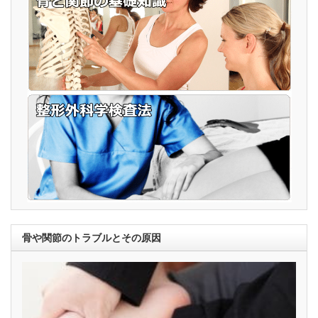
骨や関節のトラブルとその原因