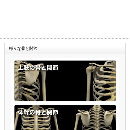
様々な骨と関節