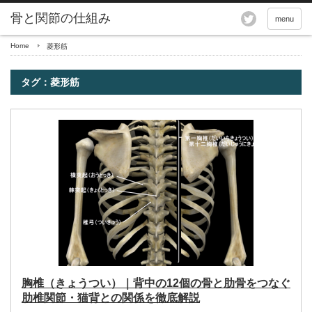
骨と関節の仕組み
menu
Home
菱形筋
タグ：菱形筋
胸椎（きょうつい）｜背中の12個の骨と肋骨をつなぐ
肋椎関節・猫背との関係を徹底解説