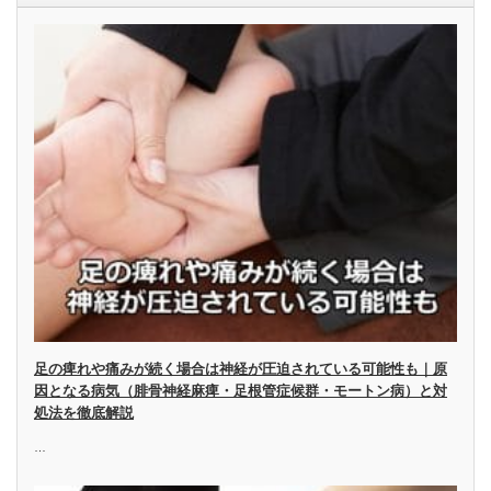
足の痺れや痛みが続く場合は神経が圧迫されている可能性も｜原
因となる病気（腓骨神経麻痺・足根管症候群・モートン病）と対
処法を徹底解説
…