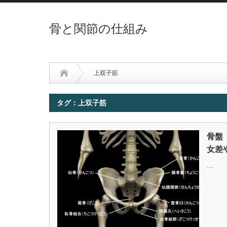
骨と関節の仕組み
上双子筋
タグ：上双子筋
骨盤
女差
…