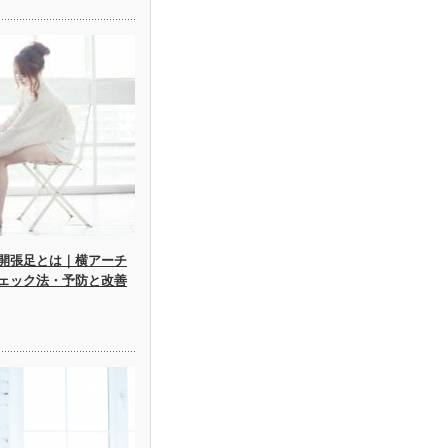
開張足とは｜横アーチ
ェック法・予防と改善