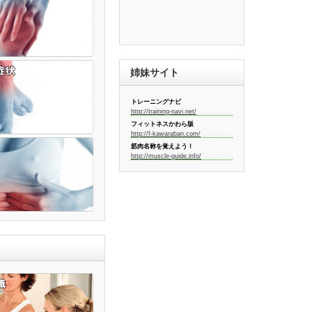
姉妹サイト
トレーニングナビ
http://training-navi.net/
フィットネスかわら版
http://f-kawaraban.com/
筋肉名称を覚えよう！
http://muscle-guide.info/