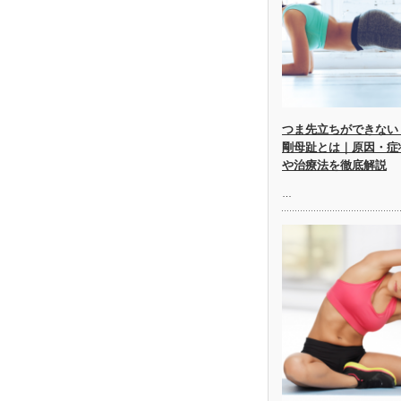
つま先立ちができない
剛母趾とは｜原因・症
や治療法を徹底解説
…