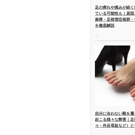
足の痺れや痛みが続く
ている可能性も｜原因
麻痺・足根管症候群・
を徹底解説
…
自分に合わない靴を履
起こる様々な弊害｜足
ゥ・外反母趾など）と
…