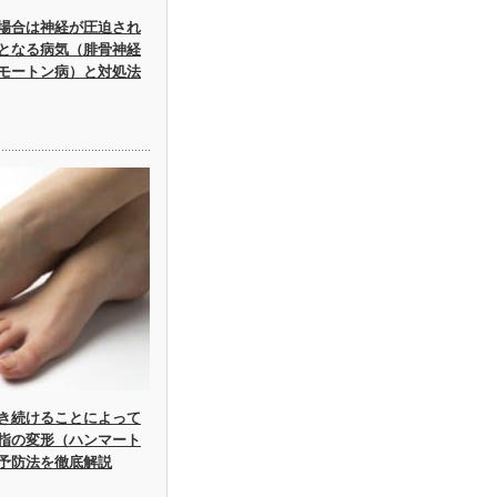
場合は神経が圧迫され
となる病気（腓骨神経
モートン病）と対処法
き続けることによって
指の変形（ハンマート
予防法を徹底解説