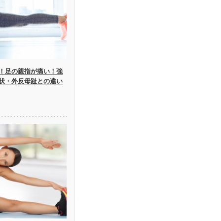
！足の親指が痛い！強
状・外反母趾との違い