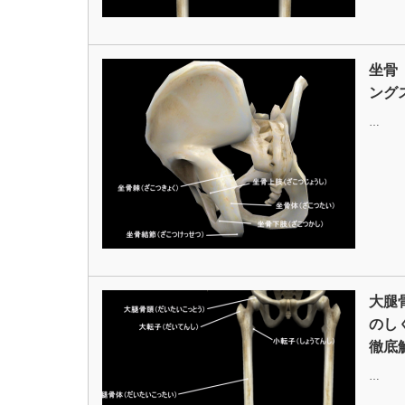
坐骨
ング
…
大腿
のし
徹底
…