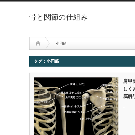
骨と関節の仕組み
小円筋
タグ：小円筋
肩甲
しく
底解
…