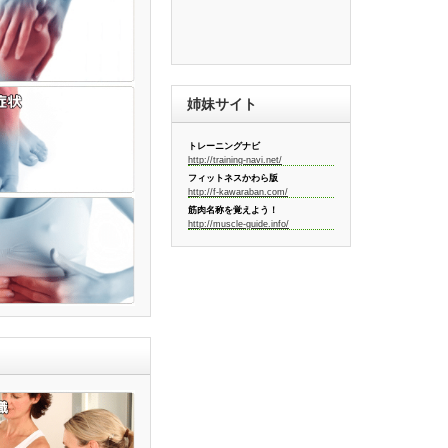
姉妹サイト
トレーニングナビ
http://training-navi.net/
フィットネスかわら版
http://f-kawaraban.com/
筋肉名称を覚えよう！
http://muscle-guide.info/