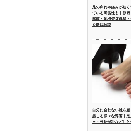
足の痺れや痛みが続く
ている可能性も｜原因
麻痺・足根管症候群・
を徹底解説
…
自分に合わない靴を履
起こる様々な弊害｜足
ゥ・外反母趾など）と
…