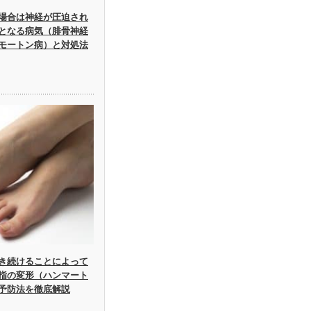
場合は神経が圧迫され
となる病気（腓骨神経
モートン病）と対処法
き続けることによって
指の変形（ハンマート
予防法を徹底解説