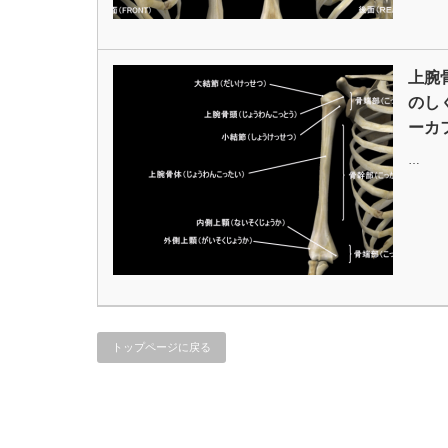
上腕
のし
ーカ
…
トップページに戻る