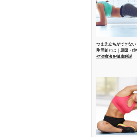
つま先立ちができない
剛母趾とは｜原因・症
や治療法を徹底解説
…