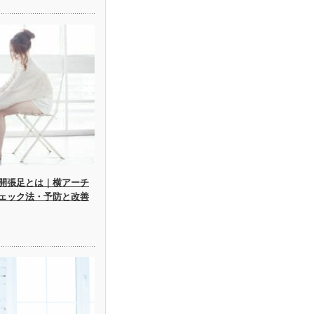
開張足とは｜横アーチ
ェック法・予防と改善