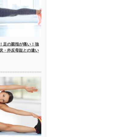
！足の親指が痛い！強
状・外反母趾との違い