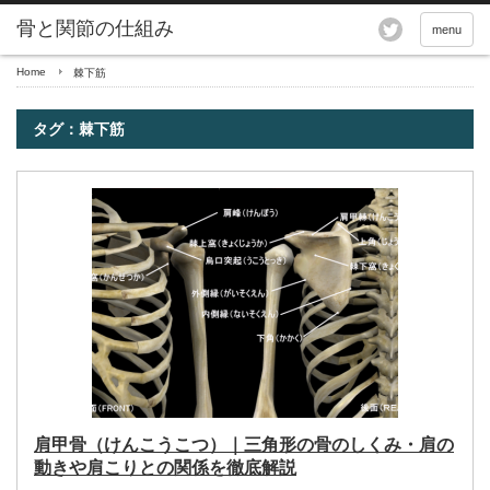
骨と関節の仕組み
menu
Home
棘下筋
タグ：棘下筋
肩甲骨（けんこうこつ）｜三角形の骨のしくみ・肩の
動きや肩こりとの関係を徹底解説