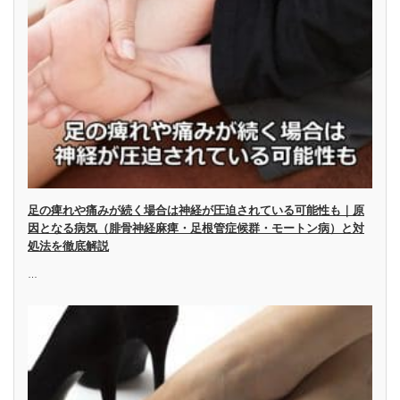
足の痺れや痛みが続く場合は神経が圧迫されている可能性も｜原
因となる病気（腓骨神経麻痺・足根管症候群・モートン病）と対
処法を徹底解説
…