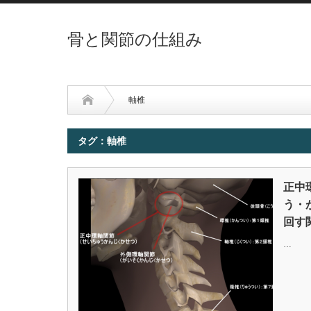
骨と関節の仕組み
軸椎
タグ：軸椎
正中
う・
回す
…