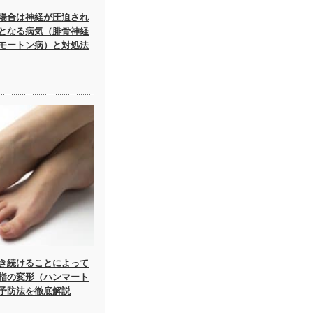
場合は神経が圧迫され
となる病気（腓骨神経
モートン病）と対処法
き続けることによって
指の変形（ハンマート
予防法を徹底解説