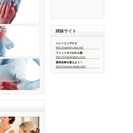
姉妹サイト
トレーニングナビ
http://training-navi.net/
フィットネスかわら版
http://f-kawaraban.com/
筋肉名称を覚えよう！
http://muscle-guide.info/