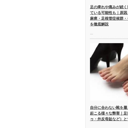
足の痺れや痛みが続く
ている可能性も｜原因
麻痺・足根管症候群・
を徹底解説
…
自分に合わない靴を履
起こる様々な弊害｜足
ゥ・外反母趾など）と
…