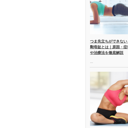
つま先立ちができない
剛母趾とは｜原因・症
や治療法を徹底解説
…