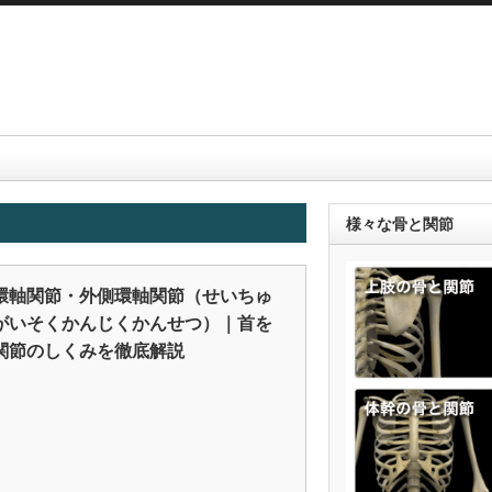
様々な骨と関節
環軸関節・外側環軸関節（せいちゅ
がいそくかんじくかんせつ）｜首を
関節のしくみを徹底解説