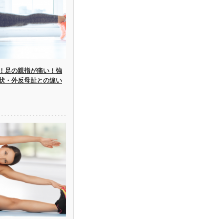
！足の親指が痛い！強
状・外反母趾との違い