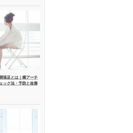
開張足とは｜横アーチ
ェック法・予防と改善