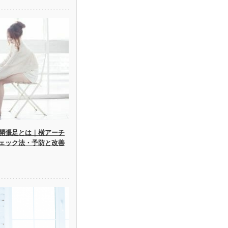
開張足とは｜横アーチ
ェック法・予防と改善