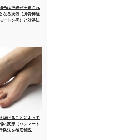
場合は神経が圧迫され
となる病気（腓骨神経
モートン病）と対処法
き続けることによって
指の変形（ハンマート
予防法を徹底解説