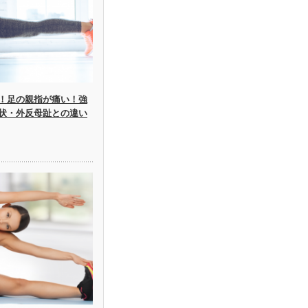
！足の親指が痛い！強
状・外反母趾との違い