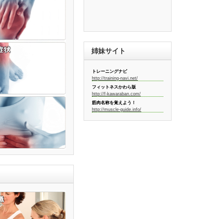
姉妹サイト
トレーニングナビ
http://training-navi.net/
フィットネスかわら版
http://f-kawaraban.com/
筋肉名称を覚えよう！
http://muscle-guide.info/