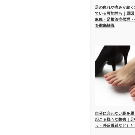
足の痺れや痛みが続く
ている可能性も｜原因
麻痺・足根管症候群・
を徹底解説
…
自分に合わない靴を履
起こる様々な弊害｜足
ゥ・外反母趾など）と
…