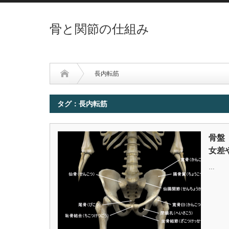
骨と関節の仕組み
長内転筋
タグ：長内転筋
骨盤
女差
…