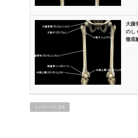
大腿
のし
徹底
…
トップページに戻る