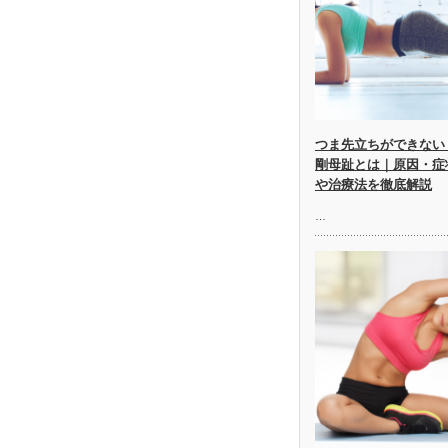
つま先立ちができない
剛母趾とは｜原因・症
や治療法を徹底解説
…