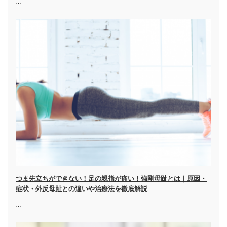
…
つま先立ちができない！足の親指が痛い！強剛母趾とは｜原因・
症状・外反母趾との違いや治療法を徹底解説
…