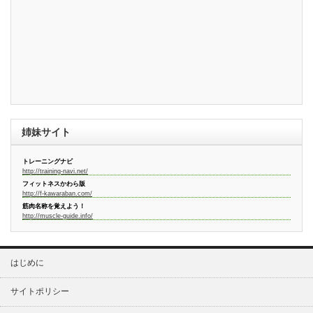
姉妹サイト
トレーニングナビ
http://training-navi.net/
フィットネスかわら版
http://f-kawaraban.com/
筋肉名称を覚えよう！
http://muscle-guide.info/
はじめに
サイトポリシー