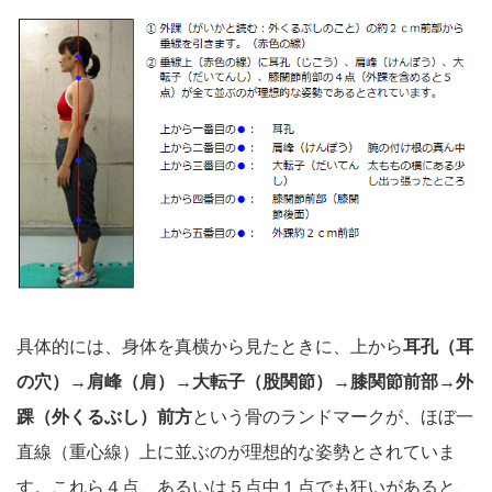
具体的には、身体を真横から見たときに、上から
耳孔（耳
の穴）→肩峰（肩）→大転子（股関節）→膝関節前部→外
踝（外くるぶし）前方
という骨のランドマークが、ほぼ一
直線（重心線）上に並ぶのが理想的な姿勢とされていま
す。これら４点、あるいは５点中１点でも狂いがあると、