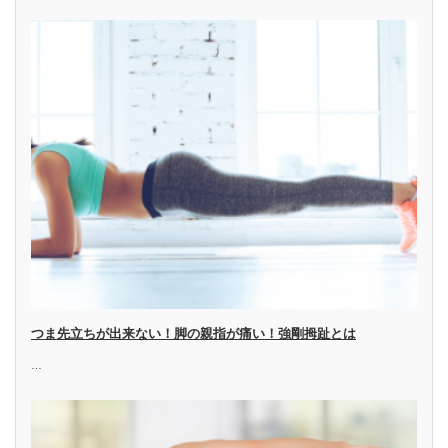
つま先立ちが出来ない！脚の親指が痛い！強剛拇趾とは
…