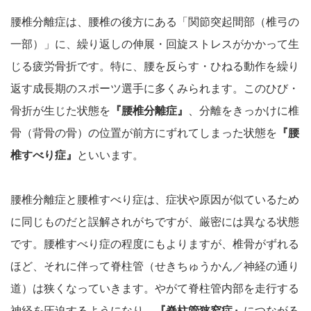
腰椎分離症は、腰椎の後方にある「関節突起間部（椎弓の
一部）」に、繰り返しの伸展・回旋ストレスがかかって生
じる疲労骨折です。特に、腰を反らす・ひねる動作を繰り
返す成長期のスポーツ選手に多くみられます。このひび・
骨折が生じた状態を
『腰椎分離症』
、分離をきっかけに椎
骨（背骨の骨）の位置が前方にずれてしまった状態を
『腰
椎すべり症』
といいます。
腰椎分離症と腰椎すべり症は、症状や原因が似ているため
に同じものだと誤解されがちですが、厳密には異なる状態
です。腰椎すべり症の程度にもよりますが、椎骨がずれる
ほど、それに伴って脊柱管（せきちゅうかん／神経の通り
道）は狭くなっていきます。やがて脊柱管内部を走行する
神経を圧迫するようになり、
『脊柱管狭窄症』
につながる