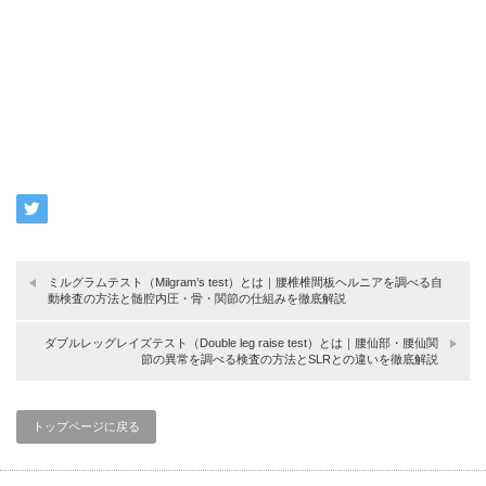
ミルグラムテスト（Milgram’s test）とは｜腰椎椎間板ヘルニアを調べる自
動検査の方法と髄腔内圧・骨・関節の仕組みを徹底解説
ダブルレッグレイズテスト（Double leg raise test）とは｜腰仙部・腰仙関
節の異常を調べる検査の方法とSLRとの違いを徹底解説
トップページに戻る