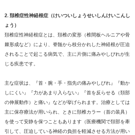
2. 頚椎症性神経根症（けいついしょうせいしんけいこんし
ょう）
頚椎症性神経根症とは、頚椎の変形（椎間板ヘルニアや骨
棘形成など）により、脊髄から枝分かれした神経根が圧迫
されることで起こる病気で、主に片側に痛みやしびれが生
じる疾患です。
主な症状は、『首・腕・手・指先の痛みやしびれ』『動か
しにくい』『力があまり入らない』『首を反らせる（頚部
の伸展動作）と痛い』などが挙げられます。治療としては
主に保存療法が用いられ、ときに頚椎カラー（首の装具）
を使って安静を保つこともあります（医療機関で頚部を牽
引して、圧迫している神経の負担を軽減させる方法が用い