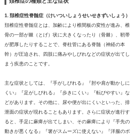
頚椎症の種類と主な症状
1. 頚椎症性脊髄症（けいついしょうせいせきずいしょう）
頚椎症性脊髄症とは、加齢により椎間板の変性が進み、椎
骨の一部が棘（とげ）状に大きくなったり（骨棘）、靭帯
が肥厚したりすることで、脊柱管にある脊髄（神経の本
幹）が圧迫され、四肢に痛みやしびれなどの症状が出てし
まう疾患のことです。
主な症状としては、『手がしびれる』『肘や肩が動かしに
くい』『足がしびれる』『歩きにくい』『転びやすい』な
どがあります。その他に、尿や便が出にくいといった、排
泄面の症状が現れることもあります。さらに症状が進行す
ると、手足に麻痺が出てしまい、その麻痺により『手先の
動きが悪くなる』『箸がスムーズに使えない』『洋服のボ