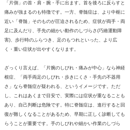
「片側」の首・肩・腕・手に出ます。首を後ろに反らすと
痛みが強まるのも特徴です。一方、脊髄症は、より中枢に
近い「脊髄」そのものが圧迫されるため、症状が両手・両
足に及んだり、手先の細かい動作のしづらさ(巧緻運動障
害)、歩行時のふらつき、足のもつれといった、より広
く・重い症状が出やすくなります。
ざっくり言えば、「片腕のしびれ・痛みが中心」なら神経
根症、「両手両足のしびれ・歩きにくさ・手先の不器用
さ」なら脊髄症が疑われる、というイメージです。ただ
し、これはあくまで目安で、実際には症状が重なることも
あり、自己判断は危険です。特に脊髄症は、進行すると回
復が難しくなることがあるため、早期に正しく診断しても
らうことが重要です。手のしびれや細かい作業のしづら