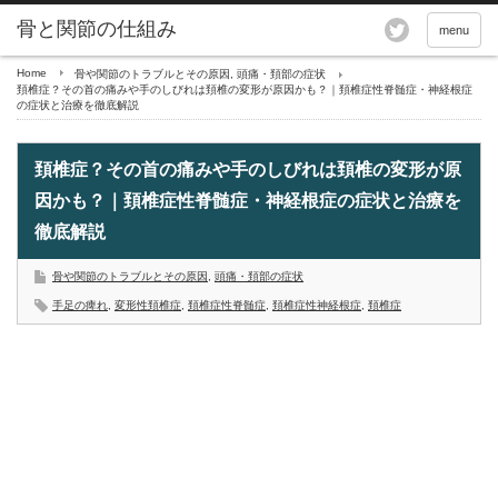
骨と関節の仕組み
menu
Home
骨や関節のトラブルとその原因
,
頭痛・頚部の症状
頚椎症？その首の痛みや手のしびれは頚椎の変形が原因かも？｜頚椎症性脊髄症・神経根症
の症状と治療を徹底解説
頚椎症？その首の痛みや手のしびれは頚椎の変形が原
因かも？｜頚椎症性脊髄症・神経根症の症状と治療を
徹底解説
骨や関節のトラブルとその原因
,
頭痛・頚部の症状
手足の痺れ
,
変形性頚椎症
,
頚椎症性脊髄症
,
頚椎症性神経根症
,
頚椎症