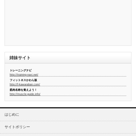
姉妹サイト
トレーニングナビ
http://training-navi.net/
フィットネスかわら版
http://f-kawaraban.com/
筋肉名称を覚えよう！
http://muscle-guide.info/
はじめに
サイトポリシー