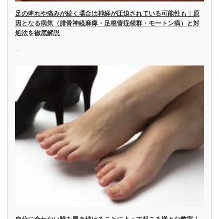
足の痺れや痛みが続く場合は神経が圧迫されている可能性も｜原
因となる病気（腓骨神経麻痺・足根管症候群・モートン病）と対
処法を徹底解説
…