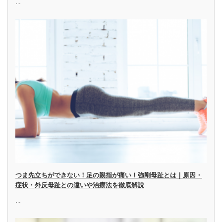
…
つま先立ちができない！足の親指が痛い！強剛母趾とは｜原因・
症状・外反母趾との違いや治療法を徹底解説
…